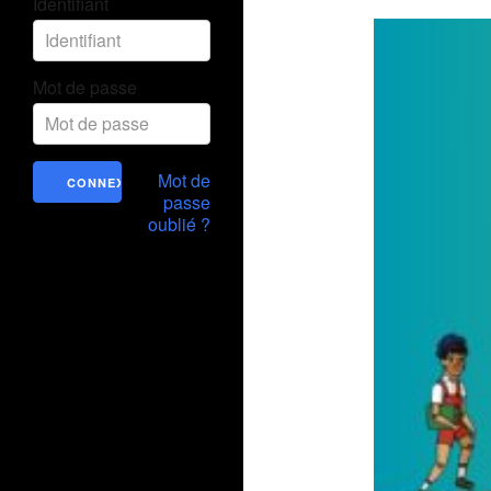
Identifiant
Mot de passe
Mot de
passe
oublié ?