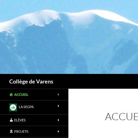
Aller
au
contenu
Recherche
Collège de Varens
ACCUEIL
LA SEGPA
ACCUE
ELÈVES
PROJETS