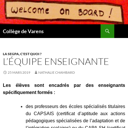
Aller
au
contenu
Recherche
Collège de Varens
LA SEGPA, C'EST QUOI ?
L’ÉQUIPE ENSEIGNANTE
25 MARS 2019
NATHALIE CHAMBARD
Les élèves
sont encadrés par des enseignants
spécifiquement formés :
des professeurs des écoles spécialisés titulaires
du CAPSAIS (certificat d’aptitude aux actions
pédagogiques spécialisées de l’adaptation et de
l’intégration scolaires) ou du CAPA-SH (certificat