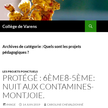
Aller
au
contenu
Recherche
Collège de Varens
Archives de catégorie : Quels sont les projets
pédagogiques ?
LES PROJETS PONCTUELS
PROTÉGÉ : 6ÈME8-5ÈME:
NUIT AUX CONTAMINES-
MONTJOIE.
IMAGE
14 JUIN 2019
CAROLINE CHEVALDONNÉ