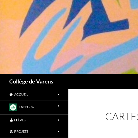
Aller
au
contenu
Recherche
Collège de Varens
ACCUEIL
LA SEGPA
CARTE
ELÈVES
PROJETS