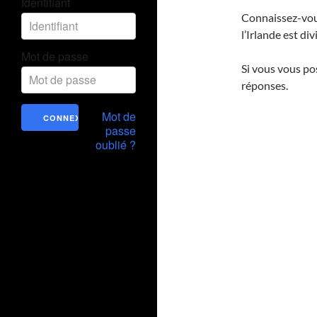
Identifiant
Connaissez-vous
l’Irlande est di
Mot de passe
Si vous vous po
réponses.
Mot de
passe
oublié ?