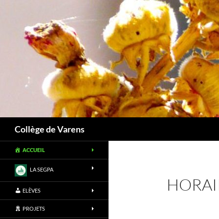
Aller
au
contenu
Recherche
Collège de Varens
ACCUEIL
LA SEGPA
HORAI
ELÈVES
PROJETS