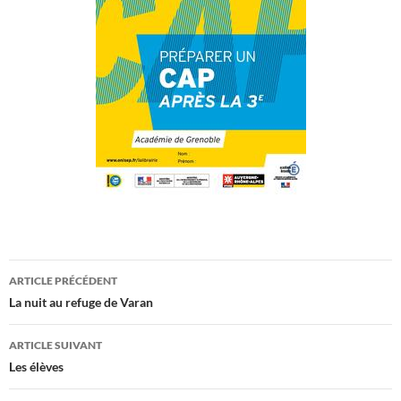
Navigation
ARTICLE PRÉCÉDENT
des
La nuit au refuge de Varan
articles
ARTICLE SUIVANT
Les élèves