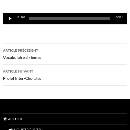
LIQUID LUNCH
Lecteur
00:00
00:00
audio
Navigation
ARTICLE PRÉCÉDENT
des
Vocabulaire sixièmes
articles
ARTICLE SUIVANT
Projet Inter-Chorales
ACCUEIL
NOUS TROUVER