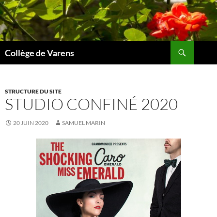
Aller
au
contenu
Recherche
Collège de Varens
STRUCTURE DU SITE
STUDIO CONFINÉ 2020
20 JUIN 2020
SAMUEL MARIN