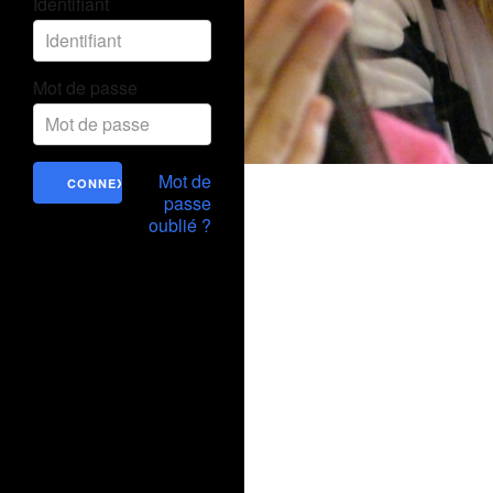
Identifiant
Mot de passe
Mot de
passe
oublié ?