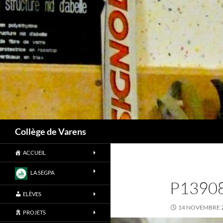
Aller
au
contenu
Recherche
Collège de Varens
ACCUEIL
LA SEGPA
P1390
ELÈVES
14 NOVEMBRE 
PROJETS