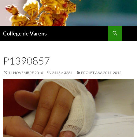
Aller
au
contenu
Recherche
Collège de Varens
P1390857
14 NOVEMBRE 2016
2448 × 3264
PROJET AAA 2011-2012