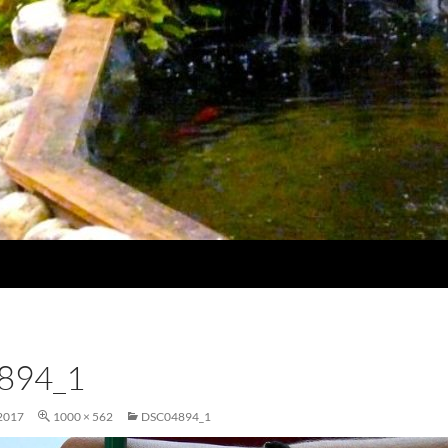
894_1
2017
1000 × 562
DSC04894_1