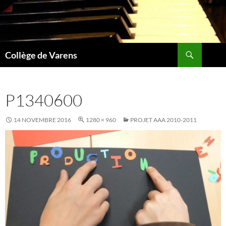
Aller
au
contenu
Recherche
Collège de Varens
P1340600
14 NOVEMBRE 2016
1280 × 960
PROJET AAA 2010-2011