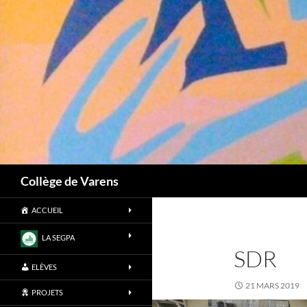
Aller
au
contenu
Recherche
Collège de Varens
ACCUEIL
LA SEGPA
SDR
ELÈVES
21 MARS 2019
PROJETS