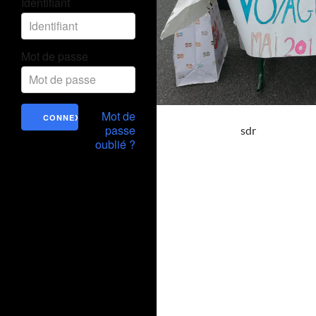
Identifiant
Mot de passe
Mot de
passe
sdr
oublié ?