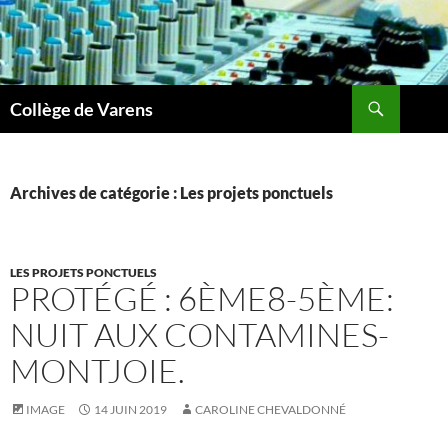
Aller
au
contenu
Recherche
Collège de Varens
Archives de catégorie : Les projets ponctuels
LES PROJETS PONCTUELS
PROTÉGÉ : 6ÈME8-5ÈME:
NUIT AUX CONTAMINES-
MONTJOIE.
IMAGE
14 JUIN 2019
CAROLINE CHEVALDONNÉ